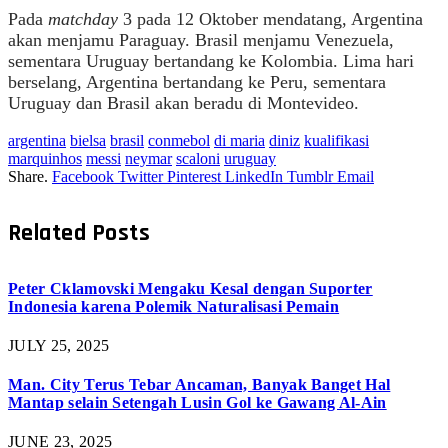
Pada
matchday
3 pada 12 Oktober mendatang, Argentina
akan menjamu Paraguay. Brasil menjamu Venezuela,
sementara Uruguay bertandang ke Kolombia. Lima hari
berselang, Argentina bertandang ke Peru, sementara
Uruguay dan Brasil akan beradu di Montevideo.
argentina
bielsa
brasil
conmebol
di maria
diniz
kualifikasi
marquinhos
messi
neymar
scaloni
uruguay
Share.
Facebook
Twitter
Pinterest
LinkedIn
Tumblr
Email
Related
Posts
Peter Cklamovski Mengaku Kesal dengan Suporter
Indonesia karena Polemik Naturalisasi Pemain
JULY 25, 2025
Man. City Terus Tebar Ancaman, Banyak Banget Hal
Mantap selain Setengah Lusin Gol ke Gawang Al-Ain
JUNE 23, 2025