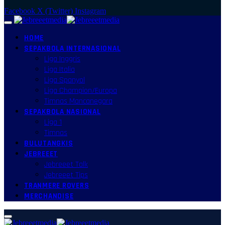
Facebook
X (Twitter)
Instagram
HOME
SEPAKBOLA INTERNASIONAL
Liga Inggris
Liga Italia
Liga Spanyol
Liga Champion/Europa
Timnas Mancanegara
SEPAKBOLA NASIONAL
Liga 1
Timnas
BULUTANGKIS
JEBREEET
Jebreeet Talk
Jebreeet Tips
TRANMERE ROVERS
MERCHANDISE