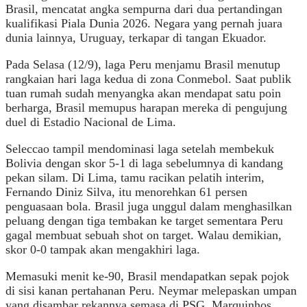
Brasil, mencatat angka sempurna dari dua pertandingan
kualifikasi Piala Dunia 2026. Negara yang pernah juara
dunia lainnya, Uruguay, terkapar di tangan Ekuador.
Pada Selasa (12/9), laga Peru menjamu Brasil menutup
rangkaian hari laga kedua di zona Conmebol. Saat publik
tuan rumah sudah menyangka akan mendapat satu poin
berharga, Brasil memupus harapan mereka di pengujung
duel di Estadio Nacional de Lima.
Seleccao tampil mendominasi laga setelah membekuk
Bolivia dengan skor 5-1 di laga sebelumnya di kandang
pekan silam. Di Lima, tamu racikan pelatih interim,
Fernando Diniz Silva, itu menorehkan 61 persen
penguasaan bola. Brasil juga unggul dalam menghasilkan
peluang dengan tiga tembakan ke target sementara Peru
gagal membuat sebuah shot on target. Walau demikian,
skor 0-0 tampak akan mengakhiri laga.
Memasuki menit ke-90, Brasil mendapatkan sepak pojok
di sisi kanan pertahanan Peru. Neymar melepaskan umpan
yang disambar rekannya semasa di PSG, Marquinhos,