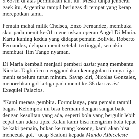
3.637m di atas permukaan laut itu. Meski tanpa jenderal
gaek itu, Argentina tampil beringas di tempat yang kerap
merepotkan tamu.
Pemain mahal milik Chelsea, Enzo Fernandez, membuka
skor pada menit ke-31 meneruskan operan Angel Di Maria.
Kartu kuning kedua yang didapat pemain Bolivia, Roberto
Fernandez, delapan menit setelah tertinggal, semakin
membuat Tim Tango nyaman.
Di Maria kembali menjadi pemberi
assist
yang membantu
Nicolas Tagliafico menggandakan keunggulan timnya tiga
menit sebelum turun minum. Sayap kiri, Nicolas Gonzalez,
menorehkan gol ketiga pada menit ke-38 dari
assist
Exequiel Palacios.
“Kami merasa gembira. Formulanya, para pemain tampil
bagus. Kelompok ini bisa bermain dengan sangat baik
dengan kesulitan yang ada, seperti bola yang bergulir lebih
cepat dan udara tipis. Kalau kami bisa mengirim bola tepat
ke kaki pemain, bukan ke ruang kosong, kami akan bisa
mencetak gol,” ucap Scaloni kepada
Mundo Albiceleste