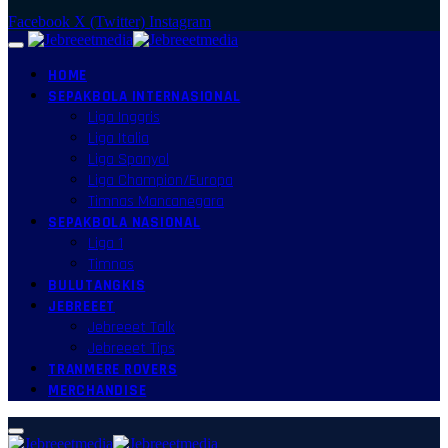
Facebook
X (Twitter)
Instagram
HOME
SEPAKBOLA INTERNASIONAL
Liga Inggris
Liga Italia
Liga Spanyol
Liga Champion/Europa
Timnas Mancanegara
SEPAKBOLA NASIONAL
Liga 1
Timnas
BULUTANGKIS
JEBREEET
Jebreeet Talk
Jebreeet Tips
TRANMERE ROVERS
MERCHANDISE