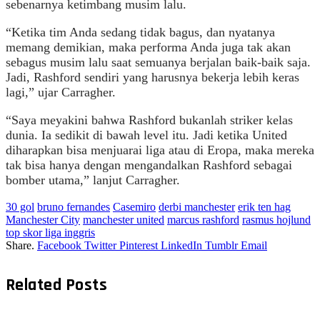
sebenarnya ketimbang musim lalu.
“Ketika tim Anda sedang tidak bagus, dan nyatanya
memang demikian, maka performa Anda juga tak akan
sebagus musim lalu saat semuanya berjalan baik-baik saja.
Jadi, Rashford sendiri yang harusnya bekerja lebih keras
lagi,” ujar Carragher.
“Saya meyakini bahwa Rashford bukanlah striker kelas
dunia. Ia sedikit di bawah level itu. Jadi ketika United
diharapkan bisa menjuarai liga atau di Eropa, maka mereka
tak bisa hanya dengan mengandalkan Rashford sebagai
bomber utama,” lanjut Carragher.
30 gol
bruno fernandes
Casemiro
derbi manchester
erik ten hag
Manchester City
manchester united
marcus rashford
rasmus hojlund
top skor liga inggris
Share.
Facebook
Twitter
Pinterest
LinkedIn
Tumblr
Email
Related
Posts