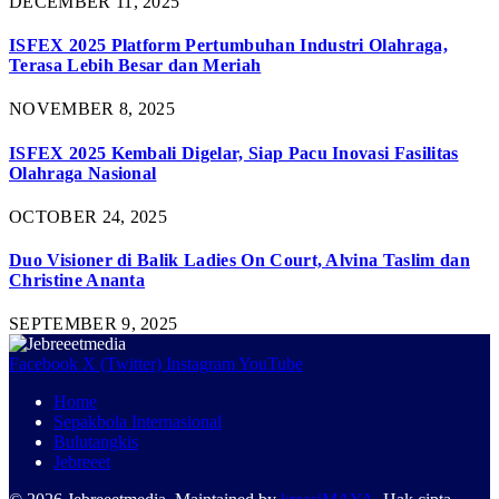
DECEMBER 11, 2025
ISFEX 2025 Platform Pertumbuhan Industri Olahraga,
Terasa Lebih Besar dan Meriah
NOVEMBER 8, 2025
ISFEX 2025 Kembali Digelar, Siap Pacu Inovasi Fasilitas
Olahraga Nasional
OCTOBER 24, 2025
Duo Visioner di Balik Ladies On Court, Alvina Taslim dan
Christine Ananta
SEPTEMBER 9, 2025
Facebook
X (Twitter)
Instagram
YouTube
Home
Sepakbola Internasional
Bulutangkis
Jebreeet