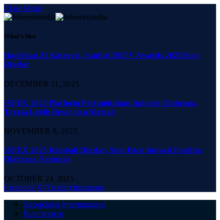
Close Menu
What's Hot
Hadirkan 21 Kategori, Santini JMTV Awards 2025 Siap
Digelar
DECEMBER 11, 2025
ISFEX 2025 Platform Pertumbuhan Industri Olahraga,
Terasa Lebih Besar dan Meriah
NOVEMBER 8, 2025
ISFEX 2025 Kembali Digelar, Siap Pacu Inovasi Fasilitas
Olahraga Nasional
OCTOBER 24, 2025
Facebook
X (Twitter)
Instagram
Sepakbola Internasional
Bulutangkis