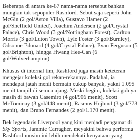
Beberapa di antara ke-67 nama-nama tersebut bahkan
mungkin tak sepopuler Rashford. Sebut saja seperti John
McGin (2 gol/Aston Villa), Gustavo Hamer (2
gol/Sheffield United), Joachim Andersen (2 gol/Crystal
Palace), Chris Wood (3 gol/Nottingham Forest), Carlton
Morris (3 gol/Luton Town), Lyle Foster (3 gol/Burnley),
Odsonne Edouard (4 gol/Crystal Palace), Evan Ferguson (5
gol/Brighton), hingga Hwang Hee-Can (6
gol/Wolverhampton).
Khusus di internal tim, Rashford juga masih keteteran
mengejar koleksi gol rekan-rekannya. Padahal, ia
mendapat jatah menit bermain cukup banyak, yakni 1.095
menit tampil di semua ajang. Meski begitu, koleksi golnya
masih di bawah Casemiro (4 gol/906 menit), Scott
McTominay (3 gol/448 menit), Rasmus Hojlund (3 gol/778
menit), dan Bruno Fernandes (2 gol/1.170 menit).
Bek legendaris Liverpool yang kini menjadi pengamat di
Sky Sports
, Jammie Carragher, meyakini bahwa performa
Rashford musim ini lebih mendekati kenyataan yang