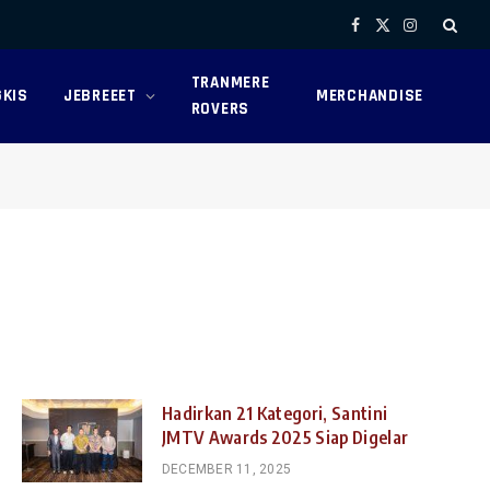
Facebook
X
Instagram
(Twitter)
TRANMERE
KIS
JEBREEET
MERCHANDISE
ROVERS
Hadirkan 21 Kategori, Santini
JMTV Awards 2025 Siap Digelar
DECEMBER 11, 2025