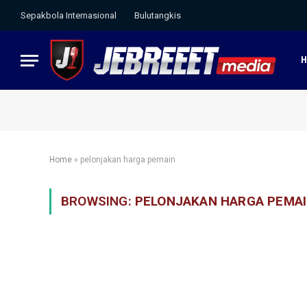
Sepakbola Internasional
Bulutangkis
Home
»
pelonjakan harga pemain
BROWSING:
PELONJAKAN HARGA PEMA