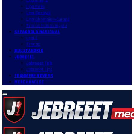
Liga Inggris
Liga Italia
Liga Spanyol
Liga Champion/Europa
Timnas Mancanegara
SEPAKBOLA NASIONAL
Liga 1
Timnas
BULUTANGKIS
JEBREEET
Jebreeet Talk
Jebreeet Tips
TRANMERE ROVERS
MERCHANDISE