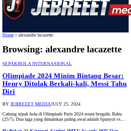
Home
»
alexandre lacazette
Browsing:
alexandre lacazette
SEPAKBOLA INTERNASIONAL
Olimpiade 2024 Minim Bintang Besar:
Henry Ditolak Berkali-kali, Messi Tahu
Diri
BY
JEBREEET MEDIA
JULY 25, 2024
Cabang sepak bola di Olimpiade Paris 2024 resmi bergulir, Rabu
(25/7). Dua laga yang dimainkan paling awal adalah Spanyol vs…
Hadirkan 21 Kategori, Santini JMTV Awards 2025 Siap