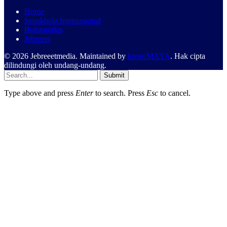
Home
Sepakbola Internasional
Bulutangkis
Jebreeet
© 2026 Jebreeetmedia. Maintained by
kreasiMAYA
. Hak cipta
dilindungi oleh undang-undang.
Submit
Type above and press
Enter
to search. Press
Esc
to cancel.