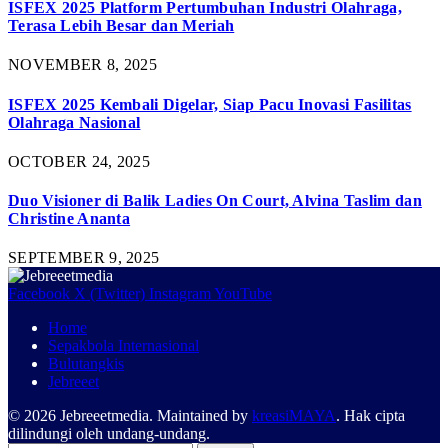
ISFEX 2025 Platform Pertumbuhan Industri Olahraga,
Terasa Lebih Besar dan Meriah
NOVEMBER 8, 2025
ISFEX 2025 Kembali Digelar, Siap Pacu Inovasi Fasilitas
Olahraga Nasional
OCTOBER 24, 2025
Duo Visioner di Balik Ladies On Court, Alvina Taslim dan
Christine Ananta
SEPTEMBER 9, 2025
Facebook
X (Twitter)
Instagram
YouTube
Home
Sepakbola Internasional
Bulutangkis
Jebreeet
© 2026 Jebreeetmedia. Maintained by
kreasiMAYA
. Hak cipta
dilindungi oleh undang-undang.