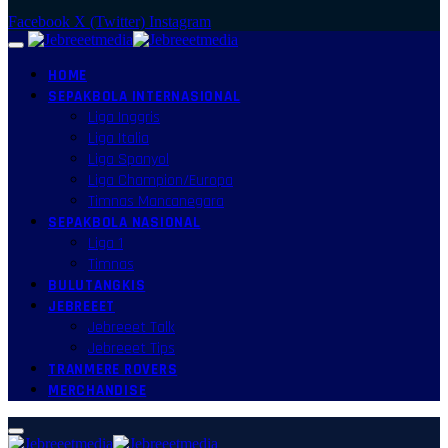
Facebook
X (Twitter)
Instagram
HOME
SEPAKBOLA INTERNASIONAL
Liga Inggris
Liga Italia
Liga Spanyol
Liga Champion/Europa
Timnas Mancanegara
SEPAKBOLA NASIONAL
Liga 1
Timnas
BULUTANGKIS
JEBREEET
Jebreeet Talk
Jebreeet Tips
TRANMERE ROVERS
MERCHANDISE