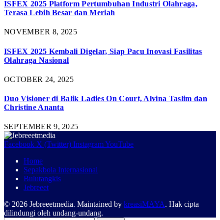
ISFEX 2025 Platform Pertumbuhan Industri Olahraga,
Terasa Lebih Besar dan Meriah
NOVEMBER 8, 2025
ISFEX 2025 Kembali Digelar, Siap Pacu Inovasi Fasilitas
Olahraga Nasional
OCTOBER 24, 2025
Duo Visioner di Balik Ladies On Court, Alvina Taslim dan
Christine Ananta
SEPTEMBER 9, 2025
Facebook
X (Twitter)
Instagram
YouTube
Home
Sepakbola Internasional
Bulutangkis
Jebreeet
© 2026 Jebreeetmedia. Maintained by
kreasiMAYA
. Hak cipta
dilindungi oleh undang-undang.