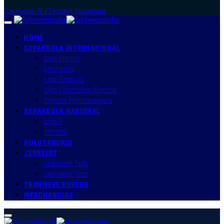
Facebook
X (Twitter)
Instagram
HOME
SEPAKBOLA INTERNASIONAL
Liga Inggris
Liga Italia
Liga Spanyol
Liga Champion/Europa
Timnas Mancanegara
SEPAKBOLA NASIONAL
Liga 1
Timnas
BULUTANGKIS
JEBREEET
Jebreeet Talk
Jebreeet Tips
TRANMERE ROVERS
MERCHANDISE