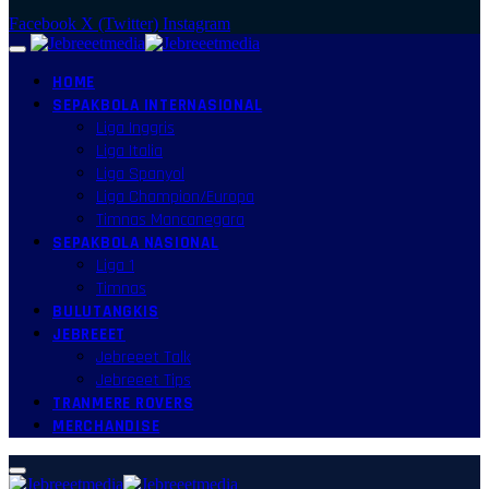
Facebook
X (Twitter)
Instagram
HOME
SEPAKBOLA INTERNASIONAL
Liga Inggris
Liga Italia
Liga Spanyol
Liga Champion/Europa
Timnas Mancanegara
SEPAKBOLA NASIONAL
Liga 1
Timnas
BULUTANGKIS
JEBREEET
Jebreeet Talk
Jebreeet Tips
TRANMERE ROVERS
MERCHANDISE