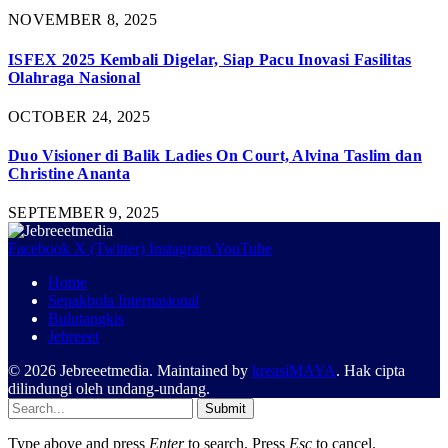
NOVEMBER 8, 2025
ISFEX 2025 Kembali Digelar, Siap Pacu Inovasi Fasilitas
Olahraga Nasional
OCTOBER 24, 2025
Duo Visioner di Balik Ladies On Court, Alvina Taslim dan
Christine Ananta
SEPTEMBER 9, 2025
Facebook
X (Twitter)
Instagram
YouTube
Home
Sepakbola Internasional
Bulutangkis
Jebreeet
© 2026 Jebreeetmedia. Maintained by
kreasiMAYA
. Hak cipta
dilindungi oleh undang-undang.
Submit
Type above and press
Enter
to search. Press
Esc
to cancel.