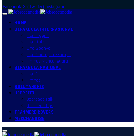
Facebook
X (Twitter)
Instagram
HOME
SEPAKBOLA INTERNASIONAL
Liga Inggris
Liga Italia
Liga Spanyol
Liga Champion/Europa
Timnas Mancanegara
SEPAKBOLA NASIONAL
Liga 1
Timnas
BULUTANGKIS
JEBREEET
Jebreeet Talk
Jebreeet Tips
TRANMERE ROVERS
MERCHANDISE