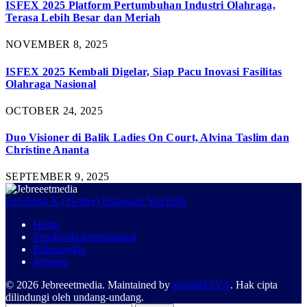
ISFEX 2025 Platform Pertumbuhan Industri Olahraga,
Terasa Lebih Besar dan Meriah
NOVEMBER 8, 2025
ISFEX 2025 Kembali Digelar, Siap Pacu Inovasi Fasilitas
Olahraga Nasional
OCTOBER 24, 2025
Duo Visioner di Balik Ladies On Court, Alvina Taslim dan
Christine Ananta
SEPTEMBER 9, 2025
Facebook
X (Twitter)
Instagram
YouTube
Home
Sepakbola Internasional
Bulutangkis
Jebreeet
© 2026 Jebreeetmedia. Maintained by
kreasiMAYA
. Hak cipta
dilindungi oleh undang-undang.