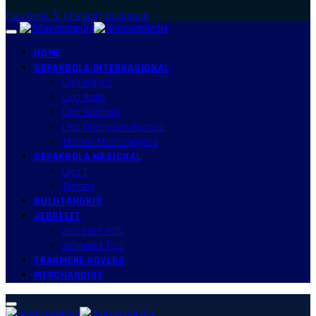
Facebook
X (Twitter)
Instagram
HOME
SEPAKBOLA INTERNASIONAL
Liga Inggris
Liga Italia
Liga Spanyol
Liga Champion/Europa
Timnas Mancanegara
SEPAKBOLA NASIONAL
Liga 1
Timnas
BULUTANGKIS
JEBREEET
Jebreeet Talk
Jebreeet Tips
TRANMERE ROVERS
MERCHANDISE