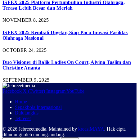
ISFEX 2025 Platform Pertumbuhan Industri Olahraga,
Terasa Lebih Besar dan Meriah
NOVEMBER 8, 2025
ISFEX 2025 Kembali Digelar, Siap Pacu Inovasi Fasilitas
Olahraga Nasional
OCTOBER 24, 2025
Duo Visioner di Balik Ladies On Court, Alvina Taslim dan
Christine Ananta
SEPTEMBER 9, 2025
Facebook
X (Twitter)
Instagram
YouTube
Home
Sepakbola Internasional
Bulutangkis
Jebreeet
© 2026 Jebreeetmedia. Maintained by
kreasiMAYA
. Hak cipta
dilindungi oleh undang-undang.