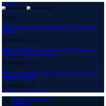
Close Menu
What's Hot
Hadirkan 21 Kategori, Santini JMTV Awards 2025 Siap
Digelar
DECEMBER 11, 2025
ISFEX 2025 Platform Pertumbuhan Industri Olahraga,
Terasa Lebih Besar dan Meriah
NOVEMBER 8, 2025
ISFEX 2025 Kembali Digelar, Siap Pacu Inovasi Fasilitas
Olahraga Nasional
OCTOBER 24, 2025
Facebook
X (Twitter)
Instagram
Sepakbola Internasional
Bulutangkis