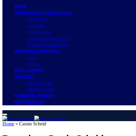
HOME
SEPAKBOLA INTERNASIONAL
Liga Inggris
Liga Italia
Liga Spanyol
Liga Champion/Europa
Timnas Mancanegara
SEPAKBOLA NASIONAL
Liga 1
Timnas
BULUTANGKIS
JEBREEET
Jebreeet Talk
Jebreeet Tips
TRANMERE ROVERS
MERCHANDISE
Home
»
Cassio Scheid