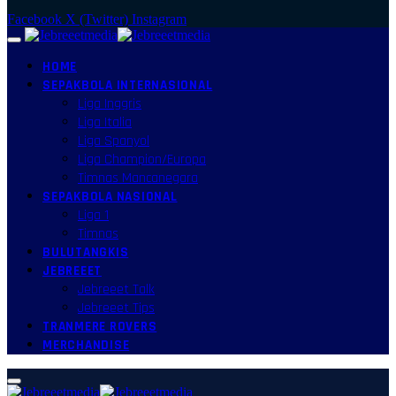
Facebook
X (Twitter)
Instagram
HOME
SEPAKBOLA INTERNASIONAL
Liga Inggris
Liga Italia
Liga Spanyol
Liga Champion/Europa
Timnas Mancanegara
SEPAKBOLA NASIONAL
Liga 1
Timnas
BULUTANGKIS
JEBREEET
Jebreeet Talk
Jebreeet Tips
TRANMERE ROVERS
MERCHANDISE