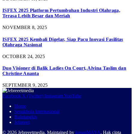
ISFEX 2025 Platform Pertumbuhan Industri Olahraga,
Terasa Lebih Besar dan Meriah
NOVEMBER 8, 2025
ISFEX 2025 Kembali Digelar, Siap Pacu Inovasi Fasilitas
Olahraga Nasional
OCTOBER 24, 2025
Duo Visioner di Balik Ladies On Court, Alvina Taslim dan
Christine Ananta
SEPTEMBER 9, 2025
Facebook
X (Twitter)
Instagram
YouTube
Home
Sepakbola Internasional
Bulutangkis
Jebreeet
© 2026 Jebreeetmedia. Maintained by
kreasiMAYA
. Hak cipta