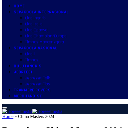
HOME
SEPAKBOLA INTERNASIONAL
Liga Inggris
Liga Italia
Liga Spanyol
Liga Champion/Europa
Timnas Mancanegara
SEPAKBOLA NASIONAL
Liga 1
Timnas
BULUTANGKIS
JEBREEET
Jebreeet Talk
Jebreeet Tips
TRANMERE ROVERS
MERCHANDISE
Home
»
China Masters 2024