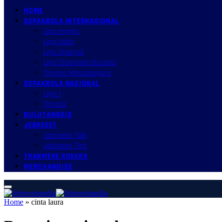
HOME
SEPAKBOLA INTERNASIONAL
Liga Inggris
Liga Italia
Liga Spanyol
Liga Champion/Europa
Timnas Mancanegara
SEPAKBOLA NASIONAL
Liga 1
Timnas
BULUTANGKIS
JEBREEET
Jebreeet Talk
Jebreeet Tips
TRANMERE ROVERS
MERCHANDISE
Home
»
cinta laura