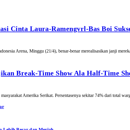
asi Cinta Laura-Ramengvrl-Bas Boi Suks
Indonesia Arena, Minggu (21/4), benar-benar merealisasikan janji m
ajikan Break-Time Show Ala Half-Time S
 masyarakat Amerika Serikat. Persentasenya sekitar 74% dari total w
ar
a Lebih Besar dan Meriah