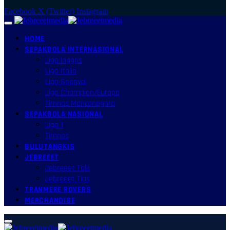
Facebook
X (Twitter)
Instagram
HOME
SEPAKBOLA INTERNASIONAL
Liga Inggris
Liga Italia
Liga Spanyol
Liga Champion/Europa
Timnas Mancanegara
SEPAKBOLA NASIONAL
Liga 1
Timnas
BULUTANGKIS
JEBREEET
Jebreeet Talk
Jebreeet Tips
TRANMERE ROVERS
MERCHANDISE