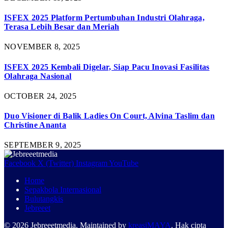
ISFEX 2025 Platform Pertumbuhan Industri Olahraga,
Terasa Lebih Besar dan Meriah
NOVEMBER 8, 2025
ISFEX 2025 Kembali Digelar, Siap Pacu Inovasi Fasilitas
Olahraga Nasional
OCTOBER 24, 2025
Duo Visioner di Balik Ladies On Court, Alvina Taslim dan
Christine Ananta
SEPTEMBER 9, 2025
Facebook
X (Twitter)
Instagram
YouTube
Home
Sepakbola Internasional
Bulutangkis
Jebreeet
© 2026 Jebreeetmedia. Maintained by
kreasiMAYA
. Hak cipta