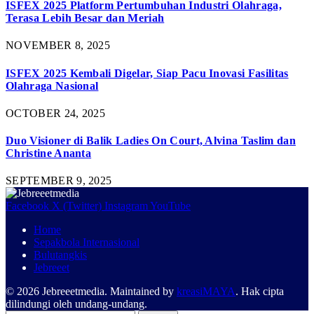
ISFEX 2025 Platform Pertumbuhan Industri Olahraga,
Terasa Lebih Besar dan Meriah
NOVEMBER 8, 2025
ISFEX 2025 Kembali Digelar, Siap Pacu Inovasi Fasilitas
Olahraga Nasional
OCTOBER 24, 2025
Duo Visioner di Balik Ladies On Court, Alvina Taslim dan
Christine Ananta
SEPTEMBER 9, 2025
Facebook
X (Twitter)
Instagram
YouTube
Home
Sepakbola Internasional
Bulutangkis
Jebreeet
© 2026 Jebreeetmedia. Maintained by
kreasiMAYA
. Hak cipta
dilindungi oleh undang-undang.