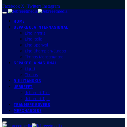
Facebook
X (Twitter)
Instagram
HOME
SEPAKBOLA INTERNASIONAL
Liga Inggris
Liga Italia
Liga Spanyol
Liga Champion/Europa
Timnas Mancanegara
SEPAKBOLA NASIONAL
Liga 1
Timnas
BULUTANGKIS
JEBREEET
Jebreeet Talk
Jebreeet Tips
TRANMERE ROVERS
MERCHANDISE