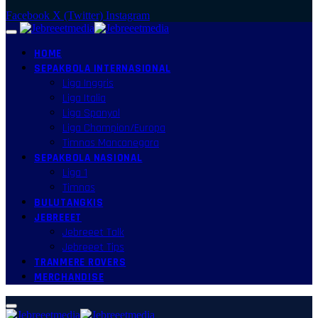
Facebook
X (Twitter)
Instagram
HOME
SEPAKBOLA INTERNASIONAL
Liga Inggris
Liga Italia
Liga Spanyol
Liga Champion/Europa
Timnas Mancanegara
SEPAKBOLA NASIONAL
Liga 1
Timnas
BULUTANGKIS
JEBREEET
Jebreeet Talk
Jebreeet Tips
TRANMERE ROVERS
MERCHANDISE