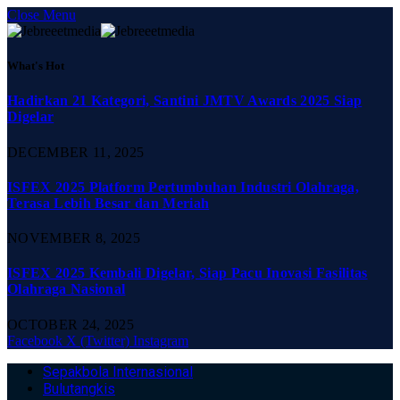
Close Menu
What's Hot
Hadirkan 21 Kategori, Santini JMTV Awards 2025 Siap
Digelar
DECEMBER 11, 2025
ISFEX 2025 Platform Pertumbuhan Industri Olahraga,
Terasa Lebih Besar dan Meriah
NOVEMBER 8, 2025
ISFEX 2025 Kembali Digelar, Siap Pacu Inovasi Fasilitas
Olahraga Nasional
OCTOBER 24, 2025
Facebook
X (Twitter)
Instagram
Sepakbola Internasional
Bulutangkis