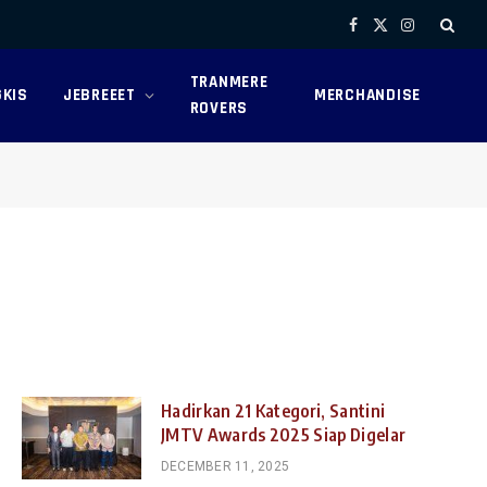
Facebook
X
Instagram
(Twitter)
TRANMERE
KIS
JEBREEET
MERCHANDISE
ROVERS
Hadirkan 21 Kategori, Santini
JMTV Awards 2025 Siap Digelar
DECEMBER 11, 2025