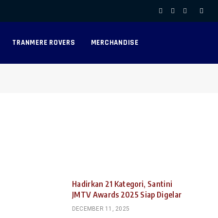
Facebook
X
Instagram
(Twitter)
TRANMERE ROVERS
MERCHANDISE
Hadirkan 21 Kategori, Santini
JMTV Awards 2025 Siap Digelar
DECEMBER 11, 2025