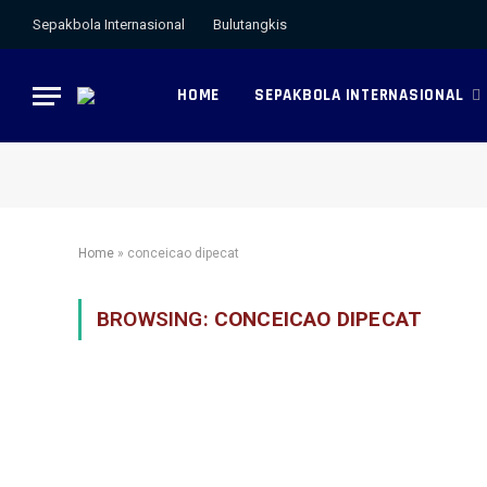
Sepakbola Internasional
Bulutangkis
HOME
SEPAKBOLA INTERNASIONAL
Home
»
conceicao dipecat
BROWSING:
CONCEICAO DIPECAT