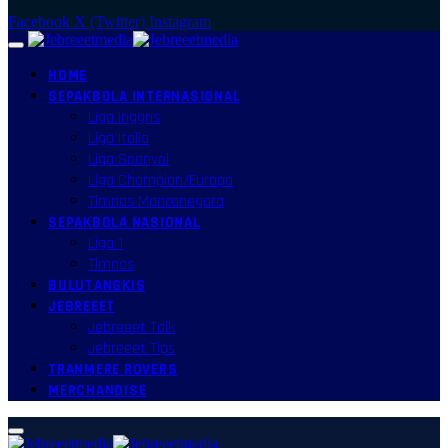
Facebook
X (Twitter)
Instagram
HOME
SEPAKBOLA INTERNASIONAL
Liga Inggris
Liga Italia
Liga Spanyol
Liga Champion/Europa
Timnas Mancanegara
SEPAKBOLA NASIONAL
Liga 1
Timnas
BULUTANGKIS
JEBREEET
Jebreeet Talk
Jebreeet Tips
TRANMERE ROVERS
MERCHANDISE