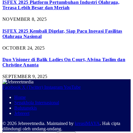
ISFEX 2025 Platform Pertumbuhan Industri Olahraga,
Terasa Lebih Besar dan Meriah
NOVEMBER 8, 2025
ISFEX 2025 Kembali Digelar, Siap Pacu Inovasi Fasilitas
Olahraga Nasional
OCTOBER 24, 2025
Duo Visioner di Balik Ladies On Court, Alvina Taslim dan
Christine Ananta
SEPTEMBER 9, 2025
Facebook
X (Twitter)
Instagram
YouTube
Home
Sepakbola Internasional
Bulutangkis
Jebreeet
© 2026 Jebreeetmedia. Maintained by
kreasiMAYA
. Hak cipta
dilindungi oleh undang-undang.