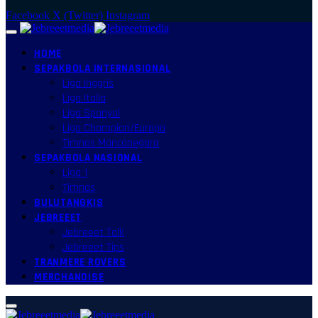
Facebook
X (Twitter)
Instagram
HOME
SEPAKBOLA INTERNASIONAL
Liga Inggris
Liga Italia
Liga Spanyol
Liga Champion/Europa
Timnas Mancanegara
SEPAKBOLA NASIONAL
Liga 1
Timnas
BULUTANGKIS
JEBREEET
Jebreeet Talk
Jebreeet Tips
TRANMERE ROVERS
MERCHANDISE