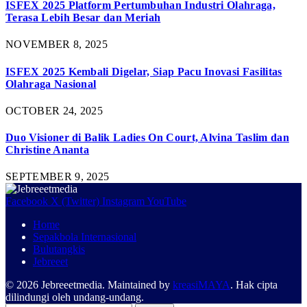
ISFEX 2025 Platform Pertumbuhan Industri Olahraga,
Terasa Lebih Besar dan Meriah
NOVEMBER 8, 2025
ISFEX 2025 Kembali Digelar, Siap Pacu Inovasi Fasilitas
Olahraga Nasional
OCTOBER 24, 2025
Duo Visioner di Balik Ladies On Court, Alvina Taslim dan
Christine Ananta
SEPTEMBER 9, 2025
Facebook
X (Twitter)
Instagram
YouTube
Home
Sepakbola Internasional
Bulutangkis
Jebreeet
© 2026 Jebreeetmedia. Maintained by
kreasiMAYA
. Hak cipta
dilindungi oleh undang-undang.