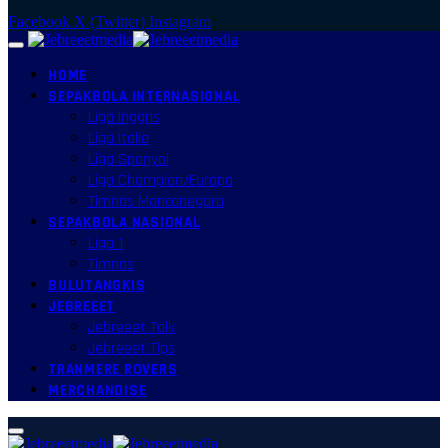
Facebook
X (Twitter)
Instagram
HOME
SEPAKBOLA INTERNASIONAL
Liga Inggris
Liga Italia
Liga Spanyol
Liga Champion/Europa
Timnas Mancanegara
SEPAKBOLA NASIONAL
Liga 1
Timnas
BULUTANGKIS
JEBREEET
Jebreeet Talk
Jebreeet Tips
TRANMERE ROVERS
MERCHANDISE