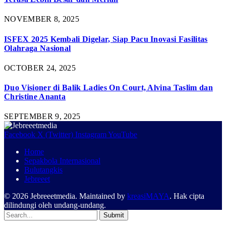
NOVEMBER 8, 2025
ISFEX 2025 Kembali Digelar, Siap Pacu Inovasi Fasilitas
Olahraga Nasional
OCTOBER 24, 2025
Duo Visioner di Balik Ladies On Court, Alvina Taslim dan
Christine Ananta
SEPTEMBER 9, 2025
Facebook
X (Twitter)
Instagram
YouTube
Home
Sepakbola Internasional
Bulutangkis
Jebreeet
© 2026 Jebreeetmedia. Maintained by
kreasiMAYA
. Hak cipta
dilindungi oleh undang-undang.
Submit