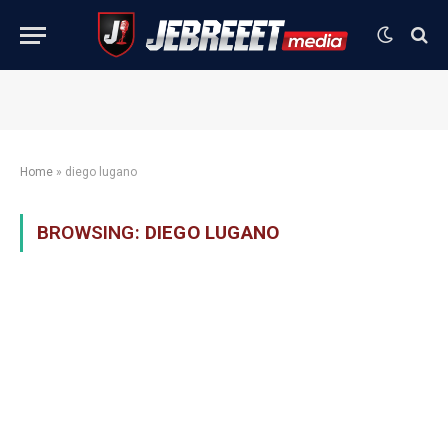
Home
»
diego lugano
BROWSING:
DIEGO LUGANO