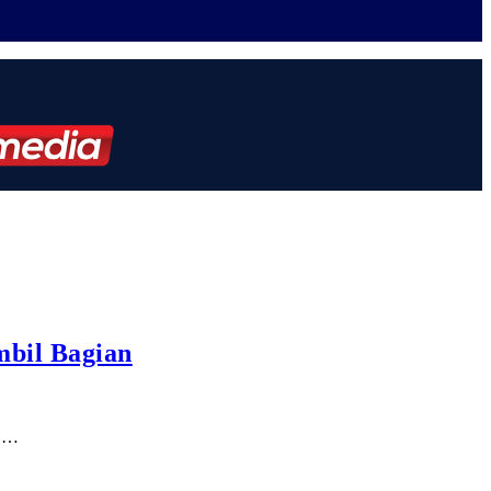
mbil Bagian
BC…