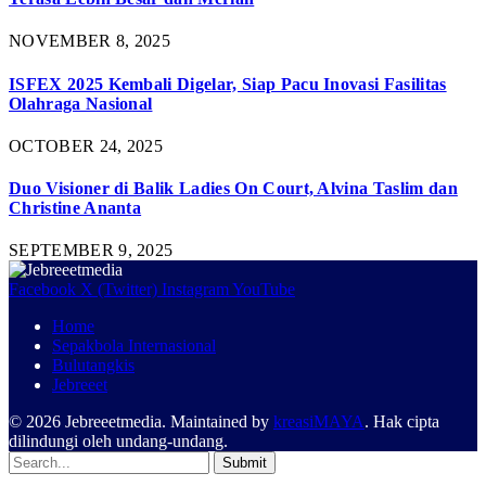
NOVEMBER 8, 2025
ISFEX 2025 Kembali Digelar, Siap Pacu Inovasi Fasilitas
Olahraga Nasional
OCTOBER 24, 2025
Duo Visioner di Balik Ladies On Court, Alvina Taslim dan
Christine Ananta
SEPTEMBER 9, 2025
Facebook
X (Twitter)
Instagram
YouTube
Home
Sepakbola Internasional
Bulutangkis
Jebreeet
© 2026 Jebreeetmedia. Maintained by
kreasiMAYA
. Hak cipta
dilindungi oleh undang-undang.
Submit