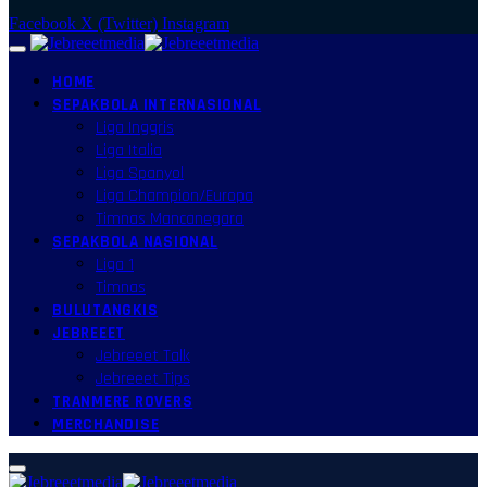
Facebook
X (Twitter)
Instagram
HOME
SEPAKBOLA INTERNASIONAL
Liga Inggris
Liga Italia
Liga Spanyol
Liga Champion/Europa
Timnas Mancanegara
SEPAKBOLA NASIONAL
Liga 1
Timnas
BULUTANGKIS
JEBREEET
Jebreeet Talk
Jebreeet Tips
TRANMERE ROVERS
MERCHANDISE