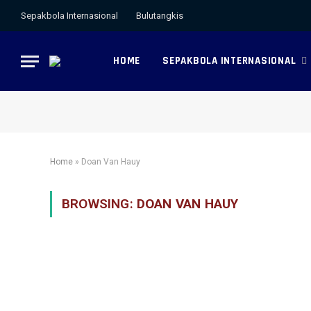
Sepakbola Internasional
Bulutangkis
HOME
SEPAKBOLA INTERNASIONAL
Home
»
Doan Van Hauy
BROWSING:
DOAN VAN HAUY