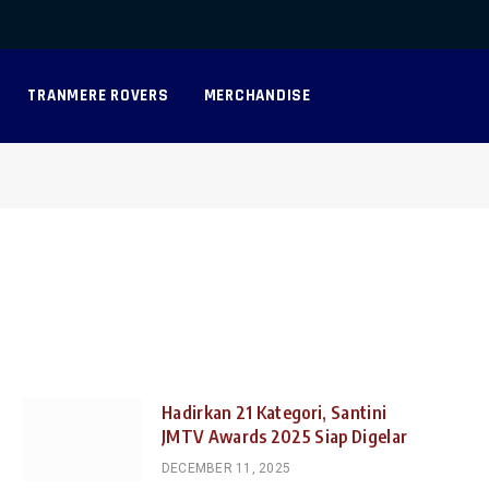
Facebook
X
Instagra
(Twitter)
TRANMERE ROVERS
MERCHANDISE
Hadirkan 21 Kategori, Santini
JMTV Awards 2025 Siap Digelar
DECEMBER 11, 2025