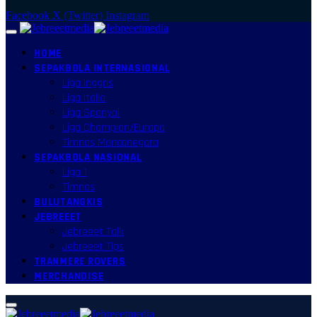
Facebook
X (Twitter)
Instagram
HOME
SEPAKBOLA INTERNASIONAL
Liga Inggris
Liga Italia
Liga Spanyol
Liga Champion/Europa
Timnas Mancanegara
SEPAKBOLA NASIONAL
Liga 1
Timnas
BULUTANGKIS
JEBREEET
Jebreeet Talk
Jebreeet Tips
TRANMERE ROVERS
MERCHANDISE