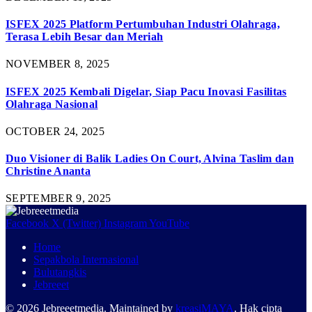
ISFEX 2025 Platform Pertumbuhan Industri Olahraga,
Terasa Lebih Besar dan Meriah
NOVEMBER 8, 2025
ISFEX 2025 Kembali Digelar, Siap Pacu Inovasi Fasilitas
Olahraga Nasional
OCTOBER 24, 2025
Duo Visioner di Balik Ladies On Court, Alvina Taslim dan
Christine Ananta
SEPTEMBER 9, 2025
Facebook
X (Twitter)
Instagram
YouTube
Home
Sepakbola Internasional
Bulutangkis
Jebreeet
© 2026 Jebreeetmedia. Maintained by
kreasiMAYA
. Hak cipta