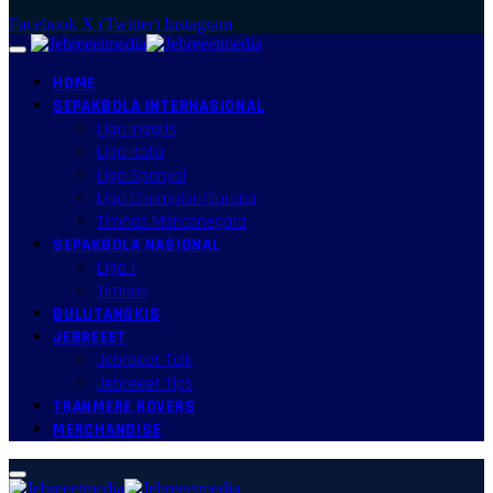
Facebook
X (Twitter)
Instagram
HOME
SEPAKBOLA INTERNASIONAL
Liga Inggris
Liga Italia
Liga Spanyol
Liga Champion/Europa
Timnas Mancanegara
SEPAKBOLA NASIONAL
Liga 1
Timnas
BULUTANGKIS
JEBREEET
Jebreeet Talk
Jebreeet Tips
TRANMERE ROVERS
MERCHANDISE