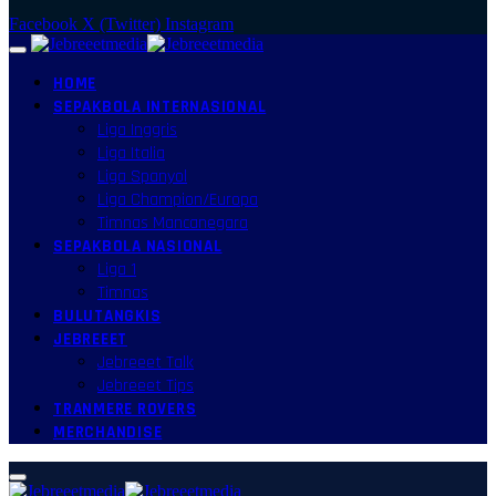
Facebook
X (Twitter)
Instagram
HOME
SEPAKBOLA INTERNASIONAL
Liga Inggris
Liga Italia
Liga Spanyol
Liga Champion/Europa
Timnas Mancanegara
SEPAKBOLA NASIONAL
Liga 1
Timnas
BULUTANGKIS
JEBREEET
Jebreeet Talk
Jebreeet Tips
TRANMERE ROVERS
MERCHANDISE