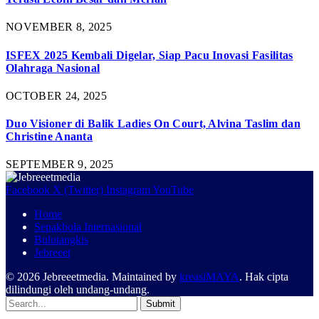
NOVEMBER 8, 2025
ISFEX 2025 Kembali Digelar, Siap Pacu Inovasi Fasilitas
Olahraga Nasional
OCTOBER 24, 2025
Duo Visioner di Balik Ladies On Court, Alvina Taslim dan
Christine Ananta
SEPTEMBER 9, 2025
Facebook
X (Twitter)
Instagram
YouTube
Home
Sepakbola Internasional
Bulutangkis
Jebreeet
© 2026 Jebreeetmedia. Maintained by
kreasiMAYA
. Hak cipta
dilindungi oleh undang-undang.
Submit