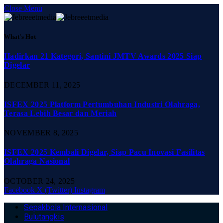
Close Menu
What's Hot
Hadirkan 21 Kategori, Santini JMTV Awards 2025 Siap
Digelar
DECEMBER 11, 2025
ISFEX 2025 Platform Pertumbuhan Industri Olahraga,
Terasa Lebih Besar dan Meriah
NOVEMBER 8, 2025
ISFEX 2025 Kembali Digelar, Siap Pacu Inovasi Fasilitas
Olahraga Nasional
OCTOBER 24, 2025
Facebook
X (Twitter)
Instagram
Sepakbola Internasional
Bulutangkis