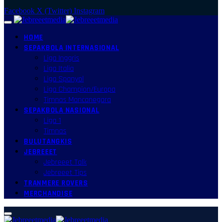
Facebook
X (Twitter)
Instagram
HOME
SEPAKBOLA INTERNASIONAL
Liga Inggris
Liga Italia
Liga Spanyol
Liga Champion/Europa
Timnas Mancanegara
SEPAKBOLA NASIONAL
Liga 1
Timnas
BULUTANGKIS
JEBREEET
Jebreeet Talk
Jebreeet Tips
TRANMERE ROVERS
MERCHANDISE