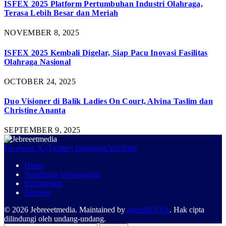
ISFEX 2025 Platform Pertumbuhan Industri Olahraga,
Terasa Lebih Besar dan Meriah
NOVEMBER 8, 2025
ISFEX 2025 Kembali Digelar, Siap Pacu Inovasi Fasilitas
Olahraga Nasional
OCTOBER 24, 2025
Duo Visioner di Balik Ladies On Court, Alvina Taslim dan
Christine Ananta
SEPTEMBER 9, 2025
Facebook
X (Twitter)
Instagram
YouTube
Home
Sepakbola Internasional
Bulutangkis
Jebreeet
© 2026 Jebreeetmedia. Maintained by
kreasiMAYA
. Hak cipta
dilindungi oleh undang-undang.