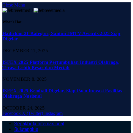
Close Menu
What's Hot
Hadirkan 21 Kategori, Santini JMTV Awards 2025 Siap
Digelar
DECEMBER 11, 2025
ISFEX 2025 Platform Pertumbuhan Industri Olahraga,
Terasa Lebih Besar dan Meriah
NOVEMBER 8, 2025
ISFEX 2025 Kembali Digelar, Siap Pacu Inovasi Fasilitas
Olahraga Nasional
OCTOBER 24, 2025
Facebook
X (Twitter)
Instagram
Sepakbola Internasional
Bulutangkis