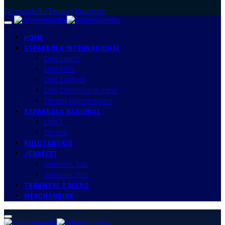
Facebook
X (Twitter)
Instagram
HOME
SEPAKBOLA INTERNASIONAL
Liga Inggris
Liga Italia
Liga Spanyol
Liga Champion/Europa
Timnas Mancanegara
SEPAKBOLA NASIONAL
Liga 1
Timnas
BULUTANGKIS
JEBREEET
Jebreeet Talk
Jebreeet Tips
TRANMERE ROVERS
MERCHANDISE