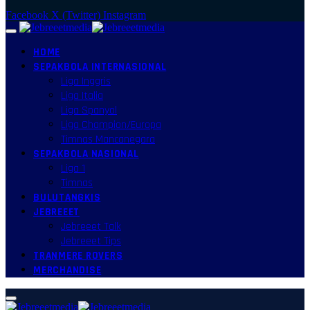
Facebook
X (Twitter)
Instagram
HOME
SEPAKBOLA INTERNASIONAL
Liga Inggris
Liga Italia
Liga Spanyol
Liga Champion/Europa
Timnas Mancanegara
SEPAKBOLA NASIONAL
Liga 1
Timnas
BULUTANGKIS
JEBREEET
Jebreeet Talk
Jebreeet Tips
TRANMERE ROVERS
MERCHANDISE