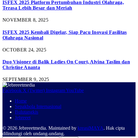
ISFEX 2025 Platform Pertumbuhan Industri Olahraga,
Terasa Lebih Besar dan Meriah
NOVEMBER 8, 2025
ISFEX 2025 Kembali Digelar, Siap Pacu Inovasi Fasilitas
Olahraga Nasional
OCTOBER 24, 2025
Duo Visioner di Balik Ladies On Court, Alvina Taslim dan
Christine Ananta
SEPTEMBER 9, 2025
Facebook
X (Twitter)
Instagram
YouTube
Home
Sepakbola Internasional
Bulutangkis
Jebreeet
© 2026 Jebreeetmedia. Maintained by
kreasiMAYA
. Hak cipta
dilindungi oleh undang-undang.