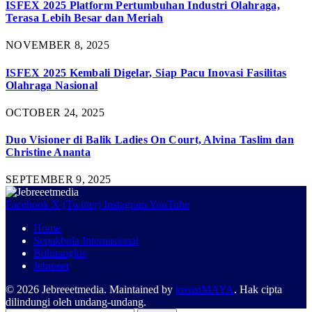
ISFEX 2025 Platform Pertumbuhan Industri Olahraga,
Terasa Lebih Besar dan Meriah
NOVEMBER 8, 2025
ISFEX 2025 Kembali Digelar, Siap Pacu Inovasi Fasilitas
Olahraga Nasional
OCTOBER 24, 2025
Duo Visioner di Balik Ladies On Court, Alvina Taslim dan
Christine Ananta
SEPTEMBER 9, 2025
Facebook
X (Twitter)
Instagram
YouTube
Home
Sepakbola Internasional
Bulutangkis
Jebreeet
© 2026 Jebreeetmedia. Maintained by
kreasiMAYA
. Hak cipta
dilindungi oleh undang-undang.