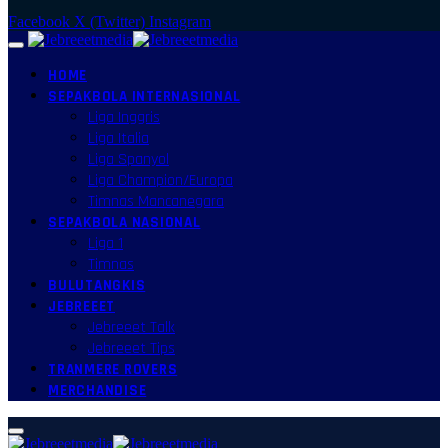
Facebook
X (Twitter)
Instagram
HOME
SEPAKBOLA INTERNASIONAL
Liga Inggris
Liga Italia
Liga Spanyol
Liga Champion/Europa
Timnas Mancanegara
SEPAKBOLA NASIONAL
Liga 1
Timnas
BULUTANGKIS
JEBREEET
Jebreeet Talk
Jebreeet Tips
TRANMERE ROVERS
MERCHANDISE