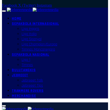
Facebook
X (Twitter)
Instagram
HOME
SEPAKBOLA INTERNASIONAL
Liga Inggris
Liga Italia
Liga Spanyol
Liga Champion/Europa
Timnas Mancanegara
SEPAKBOLA NASIONAL
Liga 1
Timnas
BULUTANGKIS
JEBREEET
Jebreeet Talk
Jebreeet Tips
TRANMERE ROVERS
MERCHANDISE