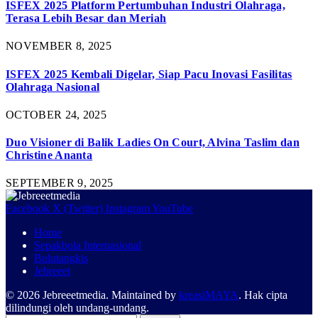
ISFEX 2025 Platform Pertumbuhan Industri Olahraga,
Terasa Lebih Besar dan Meriah
NOVEMBER 8, 2025
ISFEX 2025 Kembali Digelar, Siap Pacu Inovasi Fasilitas
Olahraga Nasional
OCTOBER 24, 2025
Duo Visioner di Balik Ladies On Court, Alvina Taslim dan
Christine Ananta
SEPTEMBER 9, 2025
Facebook
X (Twitter)
Instagram
YouTube
Home
Sepakbola Internasional
Bulutangkis
Jebreeet
© 2026 Jebreeetmedia. Maintained by
kreasiMAYA
. Hak cipta
dilindungi oleh undang-undang.