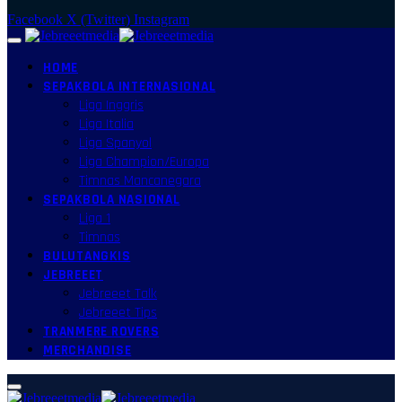
Facebook
X (Twitter)
Instagram
HOME
SEPAKBOLA INTERNASIONAL
Liga Inggris
Liga Italia
Liga Spanyol
Liga Champion/Europa
Timnas Mancanegara
SEPAKBOLA NASIONAL
Liga 1
Timnas
BULUTANGKIS
JEBREEET
Jebreeet Talk
Jebreeet Tips
TRANMERE ROVERS
MERCHANDISE