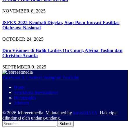
NOVEMBER 8, 2025
ISFEX 2025 Kembali Digelar, Siap Pacu Inovasi Fasilitas
Olahraga Nasional
OCTOBER 24, 2025
Duo Visioner di Balik Ladies On Court, Alvina Taslim dan
Christine Ananta
SEPTEMBER 9, 2025
Facebook
X (Twitter)
Instagram
YouTube
Home
Sepakbola Internasional
Bulutangkis
Jebreeet
© 2026 Jebreeetmedia. Maintained by
kreasiMAYA
. Hak cipta
dilindungi oleh undang-undang.
Submit