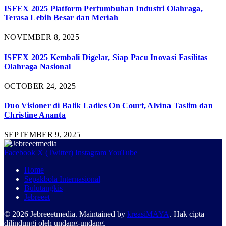
ISFEX 2025 Platform Pertumbuhan Industri Olahraga,
Terasa Lebih Besar dan Meriah
NOVEMBER 8, 2025
ISFEX 2025 Kembali Digelar, Siap Pacu Inovasi Fasilitas
Olahraga Nasional
OCTOBER 24, 2025
Duo Visioner di Balik Ladies On Court, Alvina Taslim dan
Christine Ananta
SEPTEMBER 9, 2025
Facebook
X (Twitter)
Instagram
YouTube
Home
Sepakbola Internasional
Bulutangkis
Jebreeet
© 2026 Jebreeetmedia. Maintained by
kreasiMAYA
. Hak cipta
dilindungi oleh undang-undang.