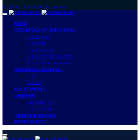
Facebook
X (Twitter)
Instagram
HOME
SEPAKBOLA INTERNASIONAL
Liga Inggris
Liga Italia
Liga Spanyol
Liga Champion/Europa
Timnas Mancanegara
SEPAKBOLA NASIONAL
Liga 1
Timnas
BULUTANGKIS
JEBREEET
Jebreeet Talk
Jebreeet Tips
TRANMERE ROVERS
MERCHANDISE