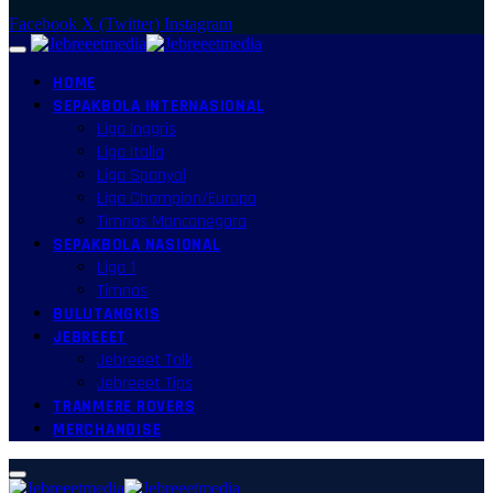
Facebook
X (Twitter)
Instagram
HOME
SEPAKBOLA INTERNASIONAL
Liga Inggris
Liga Italia
Liga Spanyol
Liga Champion/Europa
Timnas Mancanegara
SEPAKBOLA NASIONAL
Liga 1
Timnas
BULUTANGKIS
JEBREEET
Jebreeet Talk
Jebreeet Tips
TRANMERE ROVERS
MERCHANDISE