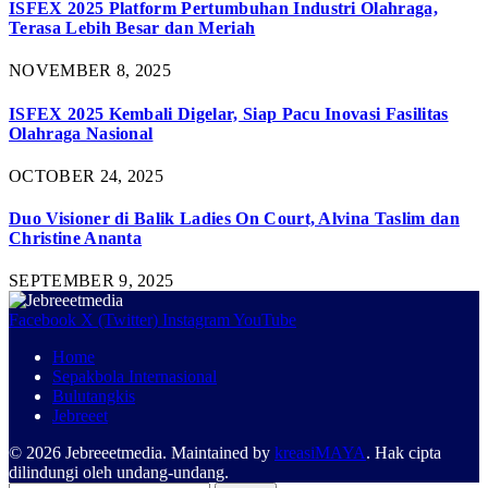
ISFEX 2025 Platform Pertumbuhan Industri Olahraga,
Terasa Lebih Besar dan Meriah
NOVEMBER 8, 2025
ISFEX 2025 Kembali Digelar, Siap Pacu Inovasi Fasilitas
Olahraga Nasional
OCTOBER 24, 2025
Duo Visioner di Balik Ladies On Court, Alvina Taslim dan
Christine Ananta
SEPTEMBER 9, 2025
Facebook
X (Twitter)
Instagram
YouTube
Home
Sepakbola Internasional
Bulutangkis
Jebreeet
© 2026 Jebreeetmedia. Maintained by
kreasiMAYA
. Hak cipta
dilindungi oleh undang-undang.