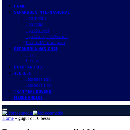
HOME
SEPAKBOLA INTERNASIONAL
Liga Inggris
Liga Italia
Liga Spanyol
Liga Champion/Europa
Timnas Mancanegara
SEPAKBOLA NASIONAL
Liga 1
Timnas
BULUTANGKIS
JEBREEET
Jebreeet Talk
Jebreeet Tips
TRANMERE ROVERS
MERCHANDISE
Home
»
gugur di 16 besar