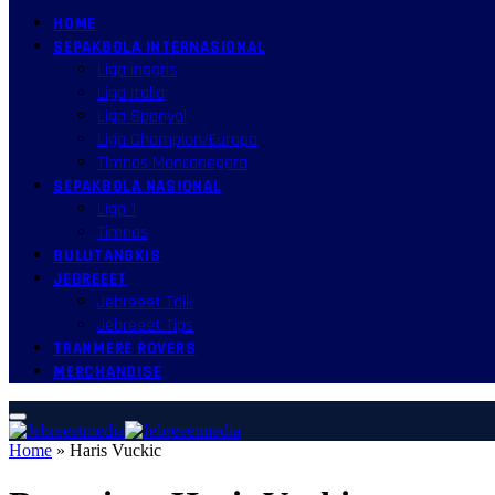
HOME
SEPAKBOLA INTERNASIONAL
Liga Inggris
Liga Italia
Liga Spanyol
Liga Champion/Europa
Timnas Mancanegara
SEPAKBOLA NASIONAL
Liga 1
Timnas
BULUTANGKIS
JEBREEET
Jebreeet Talk
Jebreeet Tips
TRANMERE ROVERS
MERCHANDISE
Home
»
Haris Vuckic