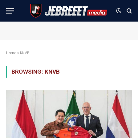
Home
»
KNVB
BROWSING:
KNVB