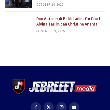
OCTOBER 24, 2025
Duo Visioner di Balik Ladies On Court,
Alvina Taslim dan Christine Ananta
SEPTEMBER 9, 2025
Facebook
X
Instagram
YouTube