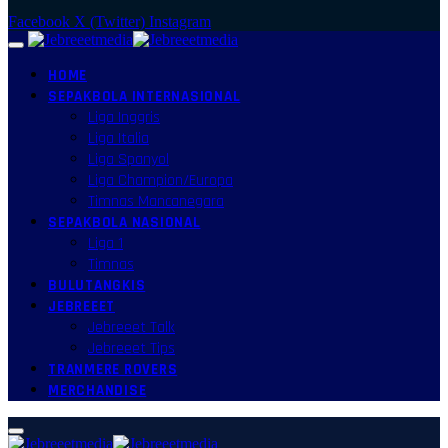
Facebook
X (Twitter)
Instagram
HOME
SEPAKBOLA INTERNASIONAL
Liga Inggris
Liga Italia
Liga Spanyol
Liga Champion/Europa
Timnas Mancanegara
SEPAKBOLA NASIONAL
Liga 1
Timnas
BULUTANGKIS
JEBREEET
Jebreeet Talk
Jebreeet Tips
TRANMERE ROVERS
MERCHANDISE