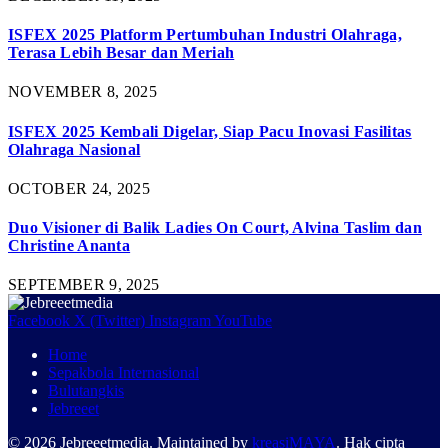
ISFEX 2025 Platform Pertumbuhan Industri Olahraga,
Terasa Lebih Besar dan Meriah
NOVEMBER 8, 2025
ISFEX 2025 Kembali Digelar, Siap Pacu Inovasi Fasilitas
Olahraga Nasional
OCTOBER 24, 2025
Duo Visioner di Balik Ladies On Court, Alvina Taslim dan
Christine Ananta
SEPTEMBER 9, 2025
Facebook
X (Twitter)
Instagram
YouTube
Home
Sepakbola Internasional
Bulutangkis
Jebreeet
© 2026 Jebreeetmedia. Maintained by
kreasiMAYA
. Hak cipta