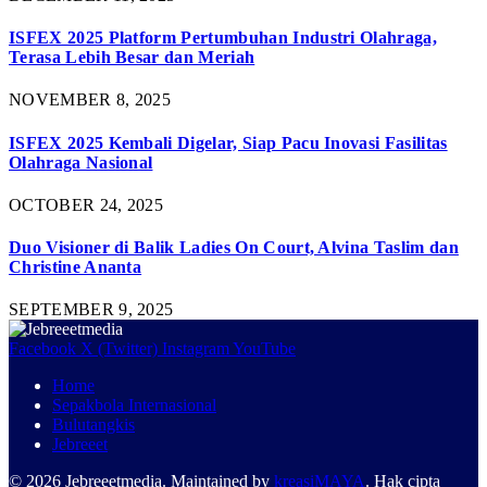
ISFEX 2025 Platform Pertumbuhan Industri Olahraga,
Terasa Lebih Besar dan Meriah
NOVEMBER 8, 2025
ISFEX 2025 Kembali Digelar, Siap Pacu Inovasi Fasilitas
Olahraga Nasional
OCTOBER 24, 2025
Duo Visioner di Balik Ladies On Court, Alvina Taslim dan
Christine Ananta
SEPTEMBER 9, 2025
Facebook
X (Twitter)
Instagram
YouTube
Home
Sepakbola Internasional
Bulutangkis
Jebreeet
© 2026 Jebreeetmedia. Maintained by
kreasiMAYA
. Hak cipta