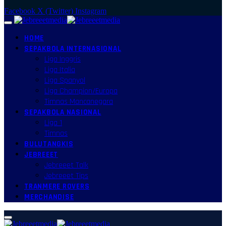
Facebook
X (Twitter)
Instagram
HOME
SEPAKBOLA INTERNASIONAL
Liga Inggris
Liga Italia
Liga Spanyol
Liga Champion/Europa
Timnas Mancanegara
SEPAKBOLA NASIONAL
Liga 1
Timnas
BULUTANGKIS
JEBREEET
Jebreeet Talk
Jebreeet Tips
TRANMERE ROVERS
MERCHANDISE