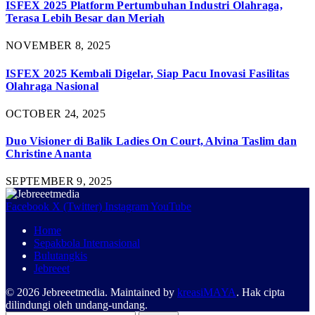
ISFEX 2025 Platform Pertumbuhan Industri Olahraga,
Terasa Lebih Besar dan Meriah
NOVEMBER 8, 2025
ISFEX 2025 Kembali Digelar, Siap Pacu Inovasi Fasilitas
Olahraga Nasional
OCTOBER 24, 2025
Duo Visioner di Balik Ladies On Court, Alvina Taslim dan
Christine Ananta
SEPTEMBER 9, 2025
Facebook
X (Twitter)
Instagram
YouTube
Home
Sepakbola Internasional
Bulutangkis
Jebreeet
© 2026 Jebreeetmedia. Maintained by
kreasiMAYA
. Hak cipta
dilindungi oleh undang-undang.