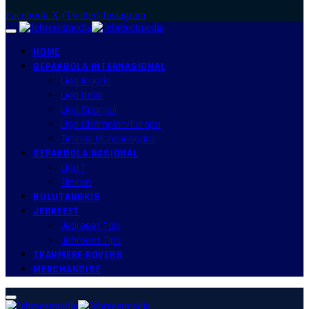
Facebook
X (Twitter)
Instagram
HOME
SEPAKBOLA INTERNASIONAL
Liga Inggris
Liga Italia
Liga Spanyol
Liga Champion/Europa
Timnas Mancanegara
SEPAKBOLA NASIONAL
Liga 1
Timnas
BULUTANGKIS
JEBREEET
Jebreeet Talk
Jebreeet Tips
TRANMERE ROVERS
MERCHANDISE