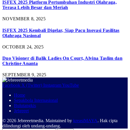
ISFEX 2025 Platform Pertumbuhan Industri Olahraga,
Terasa Lebih Besar dan Meriah
NOVEMBER 8, 2025
ISFEX 2025 Kembali Digelar, Siap Pacu Inovasi Fasilitas
Olahraga Nasional
OCTOBER 24, 2025
Duo Visioner di Balik Ladies On Court, Alvina Taslim dan
Christine Ananta
SEPTEMBER 9, 2025
Facebook
X (Twitter)
Instagram
YouTube
Home
Sepakbola Internasional
Bulutangkis
Jebreeet
© 2026 Jebreeetmedia. Maintained by
kreasiMAYA
. Hak cipta
dilindungi oleh undang-undang.