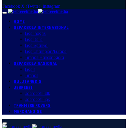
Facebook
X (Twitter)
Instagram
HOME
SEPAKBOLA INTERNASIONAL
Liga Inggris
Liga Italia
Liga Spanyol
Liga Champion/Europa
Timnas Mancanegara
SEPAKBOLA NASIONAL
Liga 1
Timnas
BULUTANGKIS
JEBREEET
Jebreeet Talk
Jebreeet Tips
TRANMERE ROVERS
MERCHANDISE