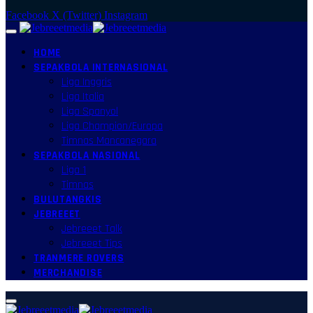
Facebook
X (Twitter)
Instagram
HOME
SEPAKBOLA INTERNASIONAL
Liga Inggris
Liga Italia
Liga Spanyol
Liga Champion/Europa
Timnas Mancanegara
SEPAKBOLA NASIONAL
Liga 1
Timnas
BULUTANGKIS
JEBREEET
Jebreeet Talk
Jebreeet Tips
TRANMERE ROVERS
MERCHANDISE