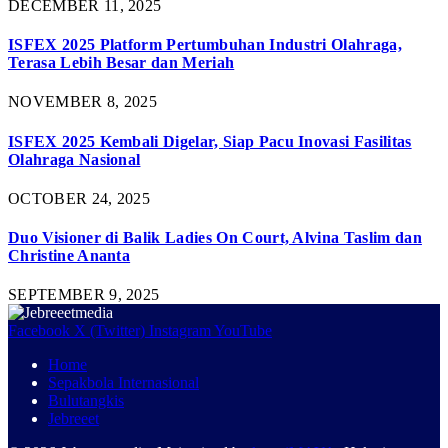
DECEMBER 11, 2025
ISFEX 2025 Platform Pertumbuhan Industri Olahraga,
Terasa Lebih Besar dan Meriah
NOVEMBER 8, 2025
ISFEX 2025 Kembali Digelar, Siap Pacu Inovasi Fasilitas
Olahraga Nasional
OCTOBER 24, 2025
Duo Visioner di Balik Ladies On Court, Alvina Taslim dan
Christine Ananta
SEPTEMBER 9, 2025
Facebook
X (Twitter)
Instagram
YouTube
Home
Sepakbola Internasional
Bulutangkis
Jebreeet