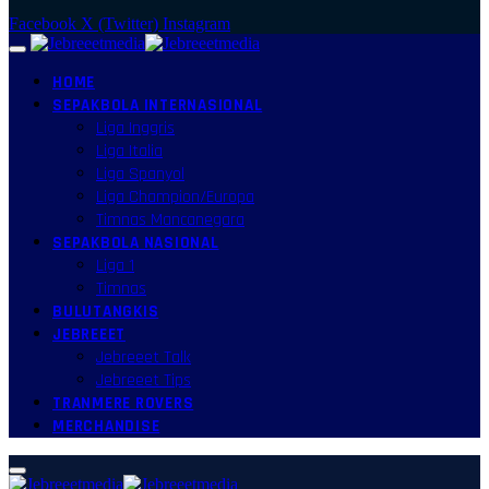
Facebook
X (Twitter)
Instagram
HOME
SEPAKBOLA INTERNASIONAL
Liga Inggris
Liga Italia
Liga Spanyol
Liga Champion/Europa
Timnas Mancanegara
SEPAKBOLA NASIONAL
Liga 1
Timnas
BULUTANGKIS
JEBREEET
Jebreeet Talk
Jebreeet Tips
TRANMERE ROVERS
MERCHANDISE