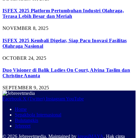
ISFEX 2025 Platform Pertumbuhan Industri Olahraga,
Terasa Lebih Besar dan Meriah
NOVEMBER 8, 2025
ISFEX 2025 Kembali Digelar, Siap Pacu Inovasi Fasilitas
Olahraga Nasional
OCTOBER 24, 2025
Duo Visioner di Balik Ladies On Court, Alvina Taslim dan
Christine Ananta
SEPTEMBER 9, 2025
Facebook
X (Twitter)
Instagram
YouTube
Home
Sepakbola Internasional
Bulutangkis
Jebreeet
© 2026 Jebreeetmedia. Maintained by
kreasiMAYA
. Hak cipta