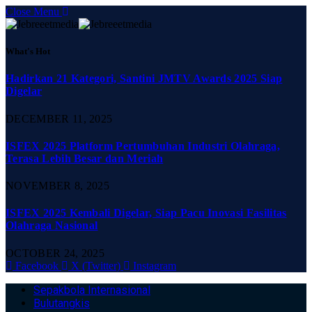
Close Menu
What's Hot
Hadirkan 21 Kategori, Santini JMTV Awards 2025 Siap
Digelar
DECEMBER 11, 2025
ISFEX 2025 Platform Pertumbuhan Industri Olahraga,
Terasa Lebih Besar dan Meriah
NOVEMBER 8, 2025
ISFEX 2025 Kembali Digelar, Siap Pacu Inovasi Fasilitas
Olahraga Nasional
OCTOBER 24, 2025
Facebook
X (Twitter)
Instagram
Sepakbola Internasional
Bulutangkis