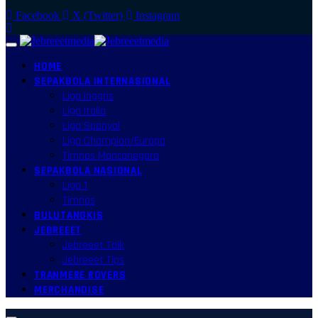
Facebook
X (Twitter)
Instagram
HOME
SEPAKBOLA INTERNASIONAL
Liga Inggris
Liga Italia
Liga Spanyol
Liga Champion/Europa
Timnas Mancanegara
SEPAKBOLA NASIONAL
Liga 1
Timnas
BULUTANGKIS
JEBREEET
Jebreeet Talk
Jebreeet Tips
TRANMERE ROVERS
MERCHANDISE