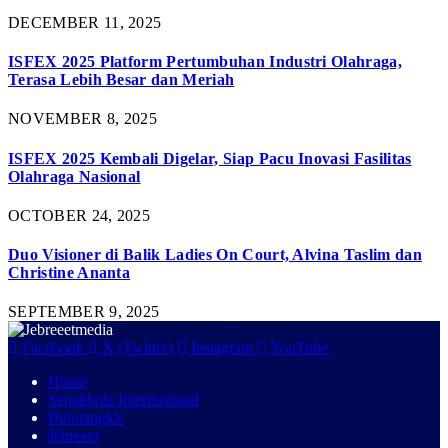
DECEMBER 11, 2025
ISFEX 2025 Platform Pertumbuhan Industri Olahraga,
Terasa Lebih Besar dan Meriah
NOVEMBER 8, 2025
ISFEX 2025 Kembali Digelar, Siap Pacu Inovasi Fasilitas
Olahraga Nasional
OCTOBER 24, 2025
Duo Visioner di Balik Ladies On Court, Alvina Taslim dan
Christine Ananta
SEPTEMBER 9, 2025
Facebook
X (Twitter)
Instagram
YouTube
Home
Sepakbola Internasional
Bulutangkis
Jebreeet