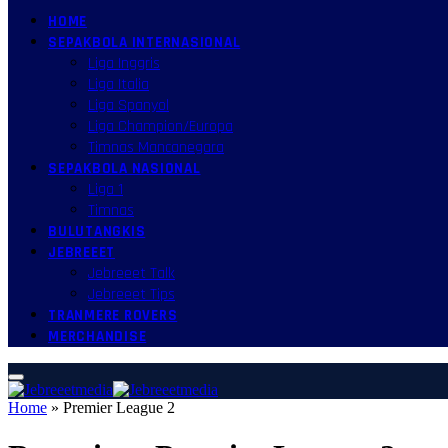
HOME
SEPAKBOLA INTERNASIONAL
Liga Inggris
Liga Italia
Liga Spanyol
Liga Champion/Europa
Timnas Mancanegara
SEPAKBOLA NASIONAL
Liga 1
Timnas
BULUTANGKIS
JEBREEET
Jebreeet Talk
Jebreeet Tips
TRANMERE ROVERS
MERCHANDISE
Home
»
Premier League 2