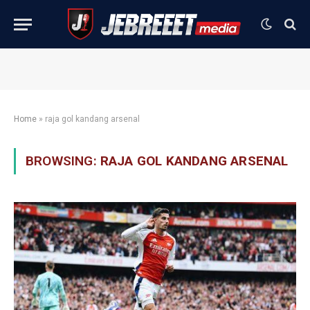
Home
»
raja gol kandang arsenal
BROWSING:
RAJA GOL KANDANG ARSENAL