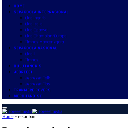
HOME
SEPAKBOLA INTERNASIONAL
Liga Inggris
Liga Italia
Liga Spanyol
Liga Champion/Europa
Timnas Mancanegara
SEPAKBOLA NASIONAL
Liga 1
Timnas
BULUTANGKIS
JEBREEET
Jebreeet Talk
Jebreeet Tips
TRANMERE ROVERS
MERCHANDISE
Home
»
rekor baru