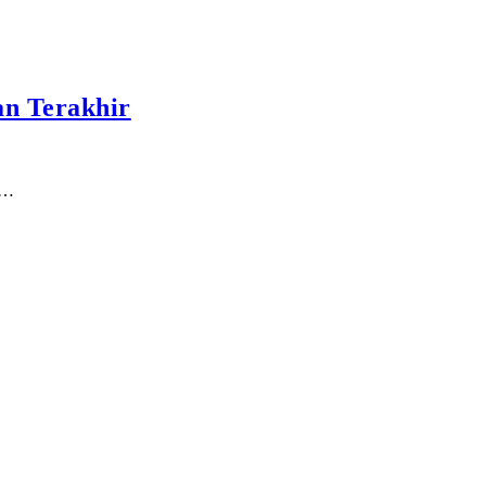
an Terakhir
u…