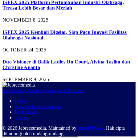
ISFEX 2025 Platform Pertumbuhan Industri Olahraga,
Terasa Lebih Besar dan Meriah
NOVEMBER 8, 2025
ISFEX 2025 Kembali Digelar, Siap Pacu Inovasi Fasilitas
Olahraga Nasional
OCTOBER 24, 2025
Duo Visioner di Balik Ladies On Court, Alvina Taslim dan
Christine Ananta
SEPTEMBER 9, 2025
Facebook
X (Twitter)
Instagram
YouTube
Home
Sepakbola Internasional
Bulutangkis
Jebreeet
© 2026 Jebreeetmedia. Maintained by
kreasiMAYA
. Hak cipta
dilindungi oleh undang-undang.