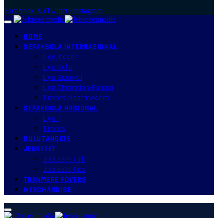
Facebook
X (Twitter)
Instagram
HOME
SEPAKBOLA INTERNASIONAL
Liga Inggris
Liga Italia
Liga Spanyol
Liga Champion/Europa
Timnas Mancanegara
SEPAKBOLA NASIONAL
Liga 1
Timnas
BULUTANGKIS
JEBREEET
Jebreeet Talk
Jebreeet Tips
TRANMERE ROVERS
MERCHANDISE